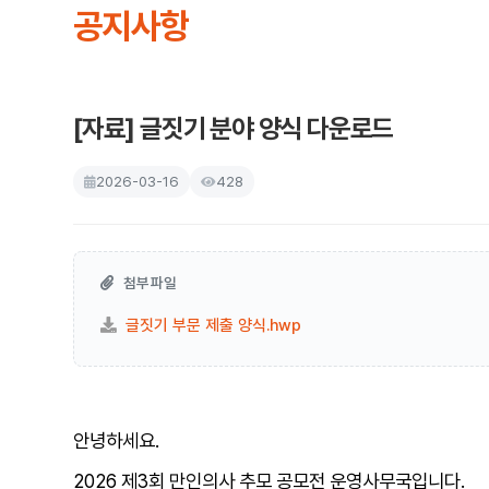
공지사항
[자료] 글짓기 분야 양식 다운로드
2026-03-16
428
첨부파일
글짓기 부문 제출 양식.hwp
안녕하세요
.
2
026
제3
회 만인의사 추모 공모전
운영사무국입니다
.